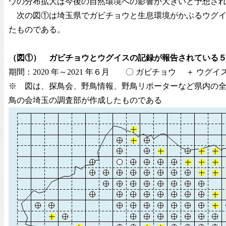
ウの分布拡大は今後の自然環境への影響が大きいと予想さ
次の図①は埼玉県でガビチョウと生息環境がかぶるウグイ
たものである。
（図①） ガビチョウとウグイスの記録が報告されている
期間：2020 年～2021 年６月 〇 ガビチョウ ＋ ウグイ
※ 図は、探鳥会、野鳥情報、野鳥リポーターなど県内の
鳥の会埼玉の調査部が作成したものである