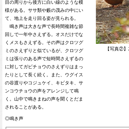
目の周りから後方に白い線のような模
様がある。ササ類や藪の茂みの中にい
て、地上を走り回る姿が見られる。
鳴き声は大きな声で長時間複雑な節
回しで一年中さえずる。オスだけでな
くメスもさえずる。その声はクロツグ
【写真②】2
ミのさえずりと似ているが、クロツグ
ミは張りのある声で短時間さえずるの
に対してガビチョウのさえずりはまっ
たりとして長く続く。また、ウグイス
の谷渡りやコジュケイ、キビタキ、サ
ンコウチョウの声をアレンジして鳴
く。山中で鳴きまねの声を聞くとだま
されることがある。
◎鳴き声