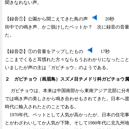
聞きなれない声。
【録音①】公園から聞こえてきた鳥の声
20秒
街中での鳴き声、かご脱けしたペットか？ 次に録音の音
た。
【録音②】①の音量をアップしたもの
17秒
ここまでくると耳慣れた方々ならもうおわかりになったこ
いましたが声の主は「ガビチョウ」のようである。
２ ガビチョウ（画眉鳥）スズメ目チメドリ科ガビチョウ属
ガビチョウは、本来は中国南部から東南アジア北部に分布
では鳴き声の美しさから鳴き合わせもされてきた。日本へ
時代に輸入されたとのことである。
1970年代、ペットとして人気が高かったが、日本の住宅
とがわざわいしてか人気が下降。そして1980年代に北九州