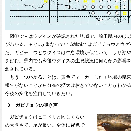
図①で＋はウグイスが確認された地域で、埼玉県内のほぼ
がわかる。＋と○が重なっている地域ではガビチョウとウグ
た。ガビチョウとウグイスは生息環境が似ていて、ササ類
を好む。県内でも今後ウグイスの生息状況に何らかの影響
念されている。
もう一つわかることは、黄色でマーカーした＋地域の県東
報告がないことから分布の拡大はおきていないことがわか
今後の変化を注目していきたい。
３ ガビチョウの鳴き声
ガビチョウはヒヨドリと同じくらい
の大きさで、尾が長い。全体に褐色で