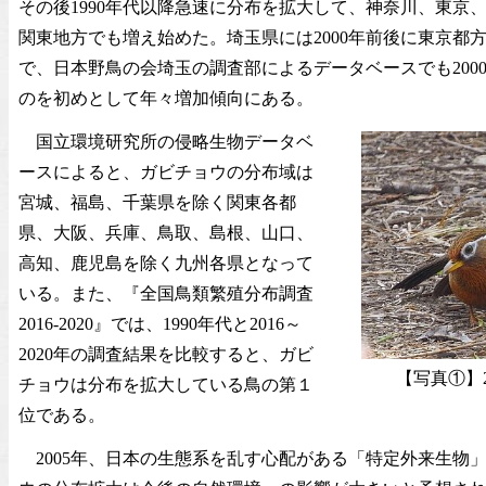
その後1990年代以降急速に分布を拡大して、神奈川、東京
関東地方でも増え始めた。埼玉県には2000年前後に東京都
で、日本野鳥の会埼玉の調査部によるデータベースでも200
のを初めとして年々増加傾向にある。
国立環境研究所の侵略生物データベ
ースによると、ガビチョウの分布域は
宮城、福島、千葉県を除く関東各都
県、大阪、兵庫、鳥取、島根、山口、
高知、鹿児島を除く九州各県となって
いる。また、『全国鳥類繁殖分布調査
2016-2020』では、1990年代と2016～
2020年の調査結果を比較すると、ガビ
【写真①】2
チョウは分布を拡大している鳥の第１
位である。
2005年、日本の生態系を乱す心配がある「特定外来生物