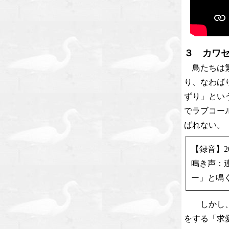
３ カワ
鳥たちは繁
り、なわば
ずり」とい
でラブコー
ばれない。
【録音】2
鳴き声：
ー」と鳴
しかし、カ
をする「求