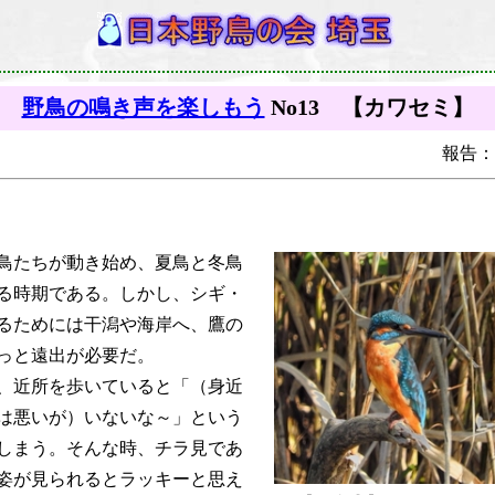
＊
野鳥の鳴き声を楽しもう
No13 【カワセミ】
報告：
鳥たちが動き始め、夏鳥と冬鳥
る時期である。しかし、シギ・
るためには干潟や海岸へ、鷹の
っと遠出が必要だ。
、近所を歩いていると「（身近
は悪いが）いないな～」という
しまう。そんな時、チラ見であ
姿が見られるとラッキーと思え